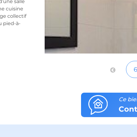
d’une salle
ne cuisine
e collectif
u pied-à-
6
Ce bie
Cont