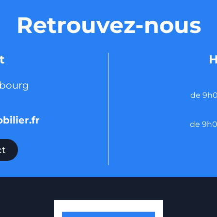
Retrouvez-nous
t
H
sbourg
de 9h0
ilier.fr
de 9h0
ct