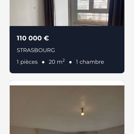
110 000 €
STRASBOURG
2
1 pièces
20 m
1 chambre