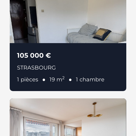
105 000 €
STRASBOURG
2
1 pièces
19 m
1 chambre