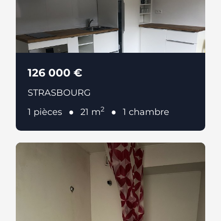
126 000 €
STRASBOURG
2
1 pièces
21 m
1 chambre