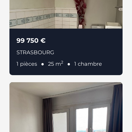
99 750 €
STRASBOURG
2
1 pièces
25 m
1 chambre