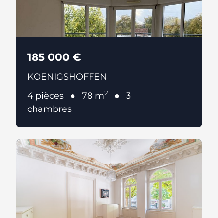
185 000 €
KOENIGSHOFFEN
2
4 pièces
78 m
3
chambres