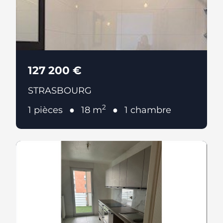
127 200 €
STRASBOURG
2
1 pièces
18 m
1 chambre